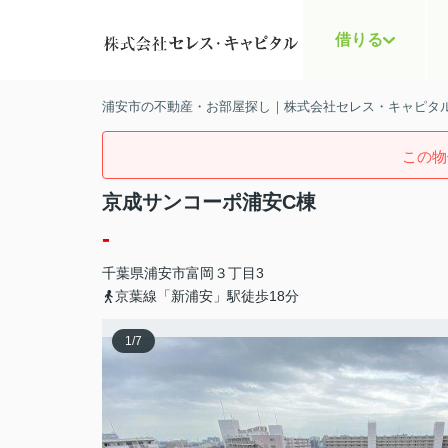
借りる
浦安市の不動産・お部屋探し｜株式会社セレス・キャピタ
この物
京成サンコーポ浦安C棟
-
千葉県
浦安市
富岡
３丁目3
京葉線「新浦安」駅徒歩18分
1
/
7