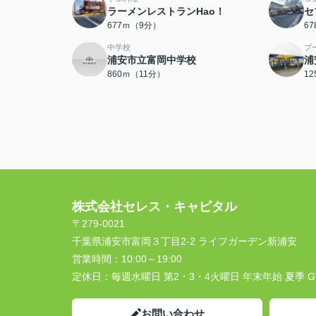
ラーメンレストランHao！
セ
677ｍ（9分）
6
中学校
プ
浦安市立富岡中学校
浦
860ｍ（11分）
1
株式会社セレス・キャピタル
〒279-0021
千葉県浦安市富岡３丁目2-2 ライフガーデン新浦安
営業時間：
10:00～19:00
定休日：
毎週水曜日 第2・3・4火曜日 年末年始 夏季 
お問い合わせ