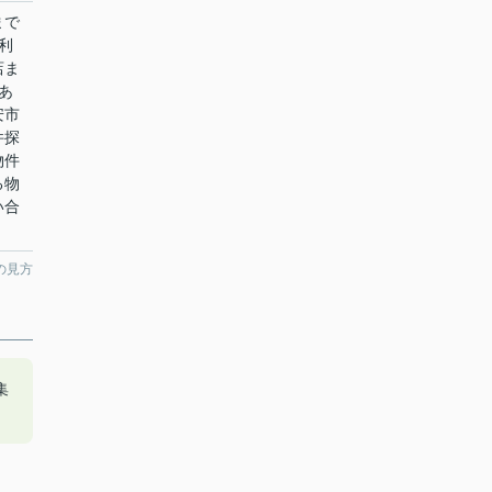
まで
利
店ま
あ
安市
件探
物件
る物
い合
の見方
集