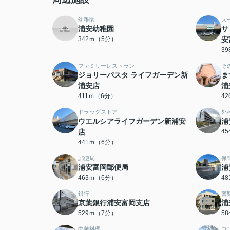
幼稚園
ス
浦安幼稚園
サ
342ｍ（5分）
安
3
ファミリーレストラン
そ
ジョリーパスタ ライフガーデン新
ま
浦安店
浦
411ｍ（6分）
4
ドラッグストア
外
ウエルシアライフガーデン新浦安
浦
店
4
441ｍ（6分）
郵便局
保
浦安富岡郵便局
浦
463ｍ（6分）
4
銀行
警
京葉銀行浦安富岡支店
浦
529ｍ（7分）
5
中華料理
コ