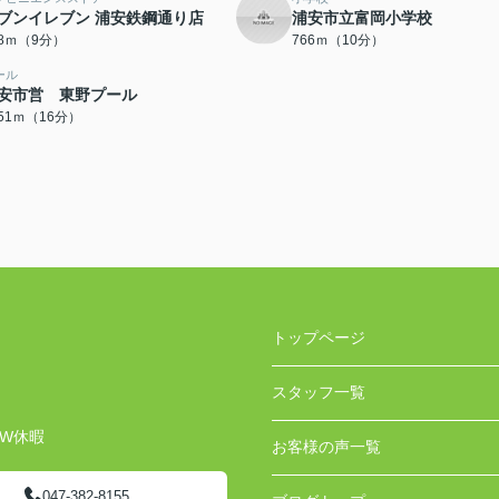
ブンイレブン 浦安鉄鋼通り店
浦安市立富岡小学校
78ｍ（9分）
766ｍ（10分）
ール
安市営 東野プール
251ｍ（16分）
トップページ
スタッフ一覧
GW休暇
お客様の声一覧
047-382-8155