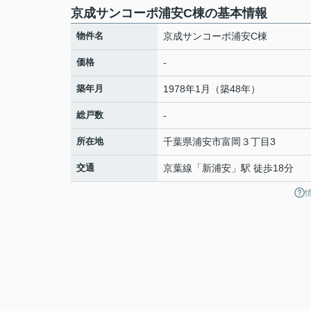
京成サンコーポ浦安C棟の基本情報
物件名
京成サンコーポ浦安C棟
価格
-
築年月
1978年1月（築48年）
総戸数
-
所在地
千葉県
浦安市
富岡
３丁目3
交通
京葉線
「
新浦安
」駅 徒歩18分