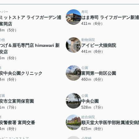
ーパー
寿司
ミットストア ライフガーデン浦
はま寿司 ライフガーデン新
富岡店
411ｍ（6分）
98ｍ（5分）
の他
動物病院
つげ＆眉毛専門店 himawari 新
アイビー犬猫病院
安店
441ｍ（6分）
26ｍ（6分）
科
公園
安中央公園クリニック
富岡第一街区公園
54ｍ（6分）
460ｍ（6分）
育園
公園
安市立富岡保育園
中央公園
81ｍ（7分）
528ｍ（7分）
察
総合病院
安警察署 富岡交番
順天堂大学医学部附属浦安病
84ｍ（8分）
625ｍ（8分）
ンビニエンスストア
小学校