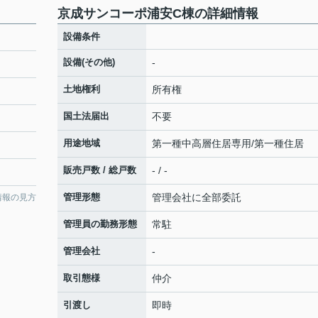
京成サンコーポ浦安C棟の詳細情報
設備条件
設備(その他)
-
土地権利
所有権
国土法届出
不要
用途地域
第一種中高層住居専用/第一種住居
販売戸数 / 総戸数
- / -
管理形態
管理会社に全部委託
情報の見方
管理員の勤務形態
常駐
管理会社
-
取引態様
仲介
引渡し
即時