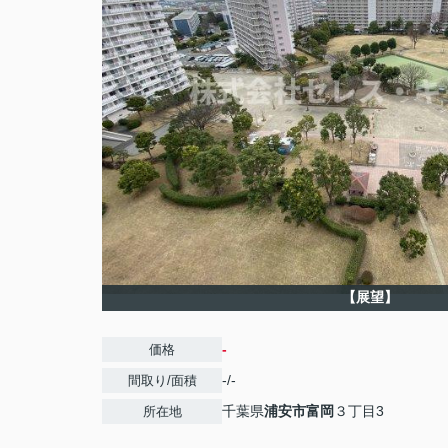
【展望】
-
価格
-/-
間取り/面積
千葉県
浦安市
富岡
３丁目3
所在地