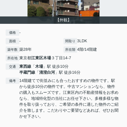
【外観】
-
価格
-
3LDK
面積
間取り
築28年
4階/14階建
築年数
所在階
東京都
江東区
木場
３丁目14-7
所在地
東西線
「
木場
」駅 徒歩10分
交通
半蔵門線
「
清澄白河
」駅 徒歩16分
14階建てで街並みにも合ったおすすめの物件です。駅
備考
から徒歩10分の物件です。中古マンションなら、物件
の購入もスムーズです。江東区内の不動産情報をお求め
なら、地域特化型の当社にお任せ下さい。多種多様な物
件を取り扱っており、ご希望の条件に適した物件のご紹
介を致します。こだわりやご要望などあれば、ぜひお聞
かせ下さい。