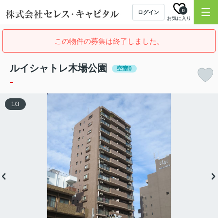
0
ログイン
お気に入り
この物件の募集は終了しました。
ルイシャトレ木場公園
空室0
-
1
/
3