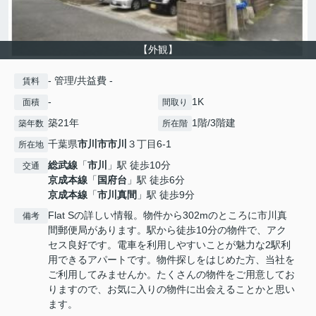
【外観】
- 管理/共益費 -
賃料
-
1K
面積
間取り
築21年
1階/3階建
築年数
所在階
千葉県
市川市
市川
３丁目6-1
所在地
総武線
「
市川
」駅 徒歩10分
交通
京成本線
「
国府台
」駅 徒歩6分
京成本線
「
市川真間
」駅 徒歩9分
Flat Sの詳しい情報。物件から302mのところに市川真
備考
間郵便局があります。駅から徒歩10分の物件で、アク
セス良好です。電車を利用しやすいことが魅力な2駅利
用できるアパートです。物件探しをはじめた方、当社を
ご利用してみませんか。たくさんの物件をご用意してお
りますので、お気に入りの物件に出会えることかと思い
ます。