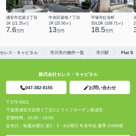
浦安市北栄２丁目
中央区築地７丁目
平塚市紅谷町
1K (21.25㎡)
1R (25.50㎡)
3SLDK (109.71㎡)
2
7.6
13
18.5
万円
万円
万円
セレス・キャピタル
市川市の物件一覧
市川駅
Flat S
株式会社セレス・キャピタル
047-382-8155
お問い合わせ
〒279-0021
千葉県浦安市富岡３丁目2-2 ライフガーデン新浦安
営業時間：
10:00～19:00
定休日：
毎週水曜日 第2・3・4火曜日 年末年始 夏季 GW休暇