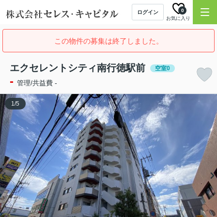
0
ログイン
お気に入り
この物件の募集は終了しました。
エクセレントシティ南行徳駅前
空室0
-
管理/共益費 -
1
/
5