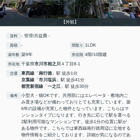
【外観】
- 管理/共益費 -
賃料
-
1LDK
面積
間取り
築9年
4階/10階建
築年数
所在階
千葉県
市川市
相之川
４丁目8-1
所在地
東西線
「
南行徳
」駅 徒歩1分
交通
京葉線
「
市川塩浜
」駅 徒歩41分
都営新宿線
「
一之江
」駅 徒歩30分
小型犬・猫OKです。共用部にはエレベータ・敷地内ご
備考
み置き場などが備わっておりとても充実しています。築
6年の設備が充実した物件となっています。こちらはマ
ンションタイプになります。行き先に応じて駅を選べる
2駅利用可能なマンションです。徒歩1分の位置に駅が
ある物件です。こちらでは東西線南行徳周辺に立地する
物件情報をご紹介しております。詳細が気になるのであ