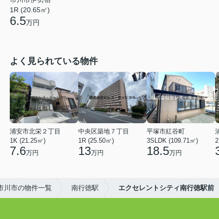
1R (20.65㎡)
6.5
万円
よく見られている物件
浦安市北栄２丁目
中央区築地７丁目
平塚市紅谷町
1K (21.25㎡)
1R (25.50㎡)
3SLDK (109.71㎡)
2
7.6
13
18.5
万円
万円
万円
市川市の物件一覧
南行徳駅
エクセレントシティ南行徳駅前