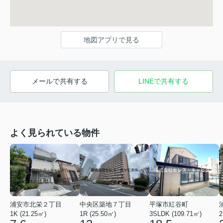
地図アプリで見る
メールで共有する
LINEで共有する
よく見られている物件
浦安市北栄２丁目
中央区築地７丁目
平塚市紅谷町
1K (21.25㎡)
1R (25.50㎡)
3SLDK (109.71㎡)
2