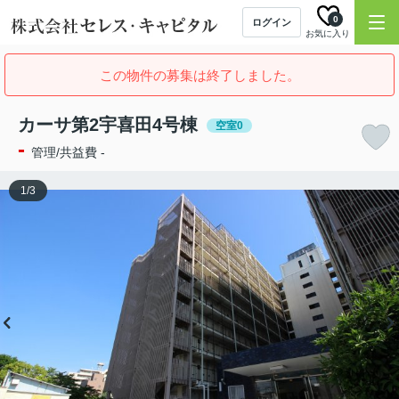
0
ログイン
お気に入り
この物件の募集は終了しました。
カーサ第2宇喜田4号棟
空室0
-
管理/共益費 -
1
/
3