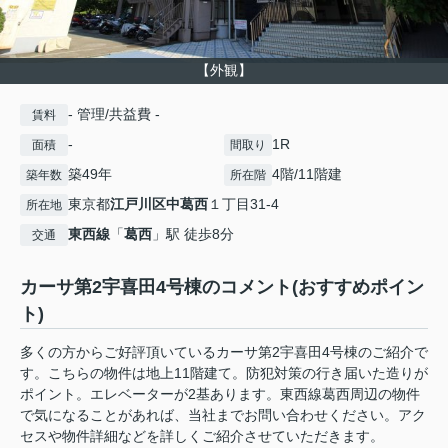
【外観】
- 管理/共益費 -
賃料
-
1R
面積
間取り
築49年
4階/11階建
築年数
所在階
東京都
江戸川区
中葛西
１丁目31-4
所在地
東西線
「
葛西
」駅 徒歩8分
交通
カーサ第2宇喜田4号棟のコメント(おすすめポイン
ト)
多くの方からご好評頂いているカーサ第2宇喜田4号棟のご紹介で
す。こちらの物件は地上11階建て。防犯対策の行き届いた造りが
ポイント。エレベーターが2基あります。東西線葛西周辺の物件
で気になることがあれば、当社までお問い合わせください。アク
セスや物件詳細などを詳しくご紹介させていただきます。