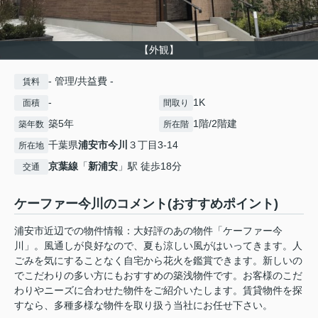
【外観】
- 管理/共益費 -
賃料
-
1K
面積
間取り
築5年
1階/2階建
築年数
所在階
千葉県
浦安市
今川
３丁目3-14
所在地
京葉線
「
新浦安
」駅 徒歩18分
交通
ケーファー今川のコメント(おすすめポイント)
浦安市近辺での物件情報：大好評のあの物件「ケーファー今
川」。風通しが良好なので、夏も涼しい風がはいってきます。人
ごみを気にすることなく自宅から花火を鑑賞できます。新しいの
でこだわりの多い方にもおすすめの築浅物件です。お客様のこだ
わりやニーズに合わせた物件をご紹介いたします。賃貸物件を探
すなら、多種多様な物件を取り扱う当社にお任せ下さい。