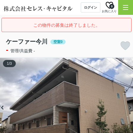
0
ログイン
お気に入り
この物件の募集は終了しました。
ケーファー今川
空室0
-
管理/共益費 -
1
/
3