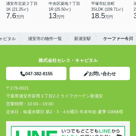
浦安市北栄２丁目
中央区築地７丁目
平塚市紅谷町
1K (21.25㎡)
1R (25.50㎡)
3SLDK (109.71㎡)
2
7.6
13
18.5
万円
万円
万円
ャピタル
浦安市の物件一覧
新浦安駅
ケーファー今川
株式会社セレス・キャピタル
047-382-8155
お問い合わせ
〒279-0021
千葉県浦安市富岡３丁目2-2 ライフガーデン新浦安
営業時間：
10:00～19:00
定休日：
毎週水曜日 第2・3・4火曜日 年末年始 夏季 GW休暇