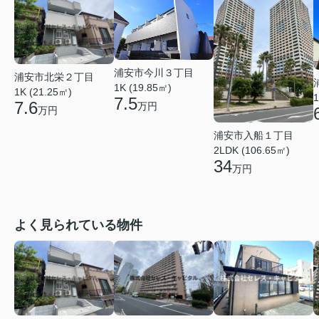
浦安市今川３丁目
浦安市北栄２丁目
1K (19.85㎡)
1K (21.25㎡)
1
7.5
7.6
万円
万円
浦安市入船１丁目
2LDK (106.65㎡)
34
万円
よく見られている物件