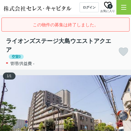
0
ログイン
お気に入り
この物件の募集は終了しました。
ライオンズステージ大島ウエストアクエ
ア
空室0
-
管理/共益費 -
1
/
1