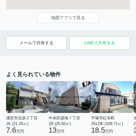
地図アプリで見る
メールで共有する
LINEで共有する
よく見られている物件
浦安市北栄２丁目
中央区築地７丁目
平塚市紅谷町
1K (21.25㎡)
1R (25.50㎡)
3SLDK (109.71㎡)
2
7.6
13
18.5
万円
万円
万円