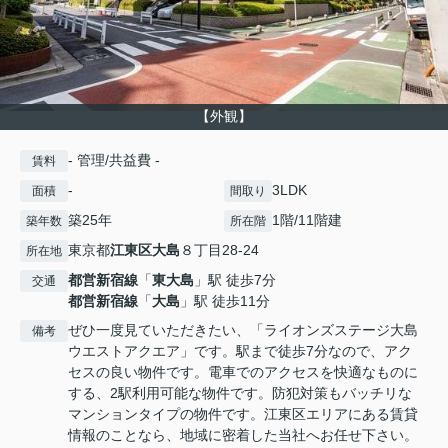
【外観】
- 管理/共益費 -
賃料
-
3LDK
面積
間取り
築25年
1階/11階建
築年数
所在階
東京都
江東区
大島
８丁目28-24
所在地
都営新宿線
「
東大島
」駅 徒歩7分
交通
都営新宿線
「
大島
」駅 徒歩11分
ぜひ一度見ていただきたい、「ライオンズステージ大島
備考
ウエストアクエア」です。駅まで徒歩7分なので、アク
セスの良い物件です。電車でのアクセスを快適なものに
する、2駅利用可能な物件です。防犯対策もバッチリな
マンションタイプの物件です。江東区エリアにある賃貸
情報のことなら、地域に密着した当社へお任せ下さい。