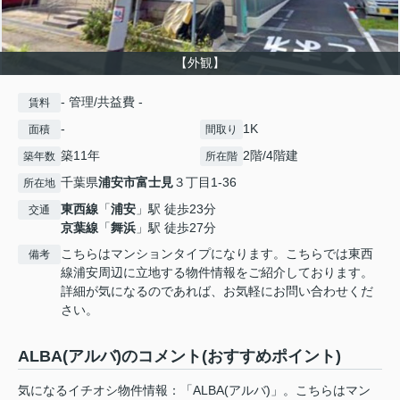
【外観】
- 管理/共益費 -
賃料
-
1K
面積
間取り
築11年
2階/4階建
築年数
所在階
千葉県
浦安市
富士見
３丁目1-36
所在地
東西線
「
浦安
」駅 徒歩23分
交通
京葉線
「
舞浜
」駅 徒歩27分
こちらはマンションタイプになります。こちらでは東西
備考
線浦安周辺に立地する物件情報をご紹介しております。
詳細が気になるのであれば、お気軽にお問い合わせくだ
さい。
ALBA(アルバ)のコメント(おすすめポイント)
気になるイチオシ物件情報：「ALBA(アルバ)」。こちらはマン