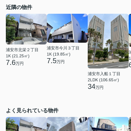
近隣の物件
浦安市今川３丁目
浦安市北栄２丁目
1K (19.85㎡)
1K (21.25㎡)
1
7.5
7.6
万円
万円
浦安市入船１丁目
2LDK (106.65㎡)
34
万円
よく見られている物件