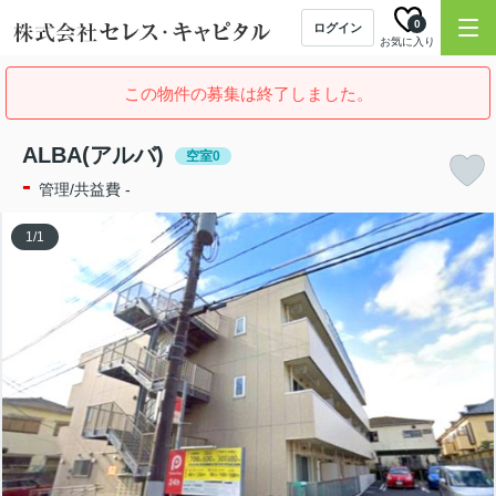
0
ログイン
お気に入り
この物件の募集は終了しました。
ALBA(アルバ)
空室0
-
管理/共益費 -
1
/
1