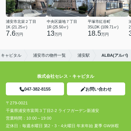
浦安市北栄２丁目
中央区築地７丁目
平塚市紅谷町
1K (21.25㎡)
1R (25.50㎡)
3SLDK (109.71㎡)
2
7.6
13
18.5
万円
万円
万円
・キャピタル
浦安市の物件一覧
浦安駅
ALBA(アルバ)
株式会社セレス・キャピタル
047-382-8155
お問い合わせ
〒279-0021
千葉県浦安市富岡３丁目2-2 ライフガーデン新浦安
営業時間：
10:00～19:00
定休日：
毎週水曜日 第2・3・4火曜日 年末年始 夏季 GW休暇