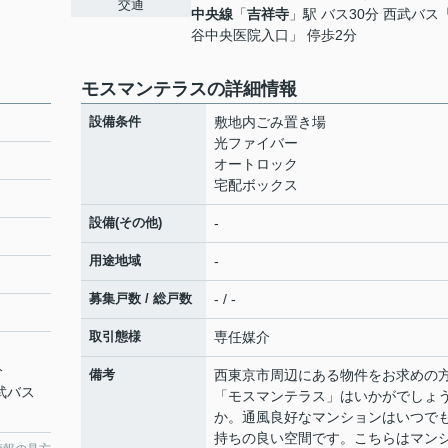
交通
中央線
「
吉祥寺
」駅 バス30分 西武バス
谷中央医院入口」 停歩2分
モスマンテラスの詳細情報
設備条件
敷地内ごみ置き場
光ファイバー
オートロック
宅配ボックス
設備(その他)
-
用途地域
-
募集戸数 / 総戸数
- / -
取引態様
専任媒介
分
備考
西東京市周辺にある物件をお求めの
西武バス
「モスマンテラス」はいかがでしょ
か。通風良好なマンションはいつで
持ちの良い空間です。こちらはマン