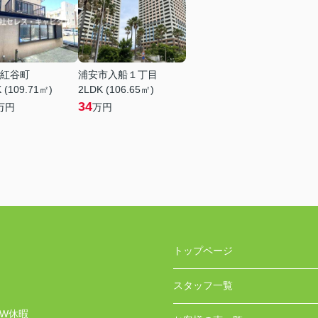
紅谷町
浦安市入船１丁目
 (109.71㎡)
2LDK (106.65㎡)
34
万円
万円
トップページ
スタッフ一覧
GW休暇