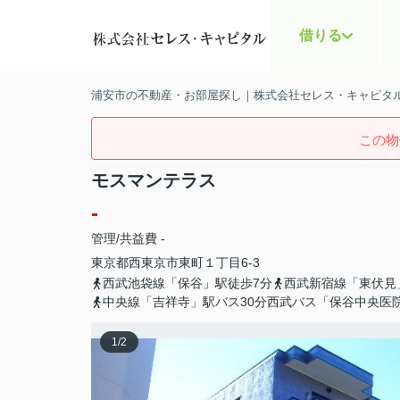
借りる
浦安市の不動産・お部屋探し｜株式会社セレス・キャピタ
この物
モスマンテラス
-
管理/共益費 -
東京都
西東京市
東町
１丁目6-3
西武池袋線「保谷」駅徒歩7分
西武新宿線「東伏見
中央線「吉祥寺」駅バス30分西武バス「保谷中央医
1
/
2