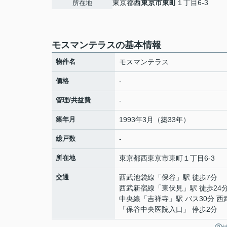
東京都
西東京市
東町
１丁目6-3
所在地
モスマンテラスの基本情報
物件名
モスマンテラス
価格
-
管理/共益費
-
築年月
1993年3月（築33年）
総戸数
-
所在地
東京都
西東京市
東町
１丁目6-3
交通
西武池袋線
「
保谷
」駅 徒歩7分
西武新宿線
「
東伏見
」駅 徒歩24
中央線
「
吉祥寺
」駅 バス30分 
「保谷中央医院入口」 停歩2分