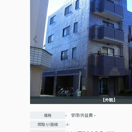
【外観】
-
管理/共益費
-
価格
-/-
間取り/面積