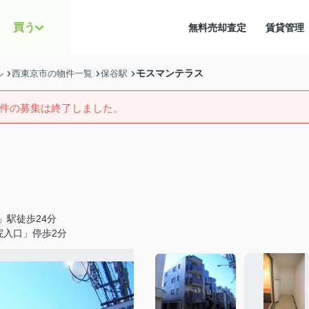
買う
無料売却査定
賃貸管
モスマンテラス
ル
西東京市の物件一覧
保谷駅
件の募集は終了しました。
」駅徒歩24分
院入口」停歩2分