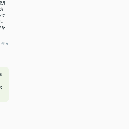
周辺
方
必要
か。
件を
の見方
実
。
お