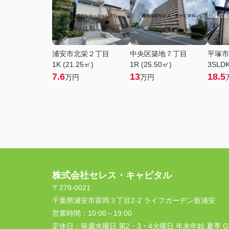
浦安市北栄２丁目
中央区築地７丁目
平塚市
1K (21.25㎡)
1R (25.50㎡)
3SLDK
7.6
13
18.5
万円
万円
株式会社セレス・キャピタル
〒279-0021
千葉県浦安市富岡３丁目2-2 ライフガーデン新浦安
営業時間：
10:00～19:00
定休日：
毎週水曜日 第2・3・4火曜日 年末年始 夏季 