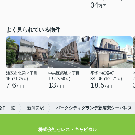
34
万円
よく見られている物件
浦安市北栄２丁目
中央区築地７丁目
平塚市紅谷町
1K (21.25㎡)
1R (25.50㎡)
3SLDK (109.71㎡)
2
7.6
13
18.5
万円
万円
万円
物件一覧
新浦安駅
パークシティグランデ新浦安シーパレス
株式会社セレス・キャピタル