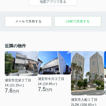
地図アプリで見る
メールで共有する
LINEで共有する
近隣の物件
浦安市今川３丁目
浦安市北栄２丁目
1K (19.85㎡)
1K (21.25㎡)
1
7.5
7.6
万円
万円
浦安市入船１丁目
2LDK (106.65㎡)