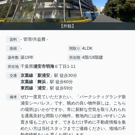
【外観】
- 管理/共益費 -
賃料
-
4LDK
面積
間取り
築19年
4階/18階建
築年数
所在階
千葉県
浦安市
明海
６丁目1-11
所在地
京葉線
「
新浦安
」駅 徒歩30分
交通
京葉線
「
舞浜
」駅 徒歩60分
東西線
「
浦安
」駅 徒歩59分
ぜひ一度見ていただきたい、「パークシティグランデ新
備考
浦安シーパレス」です。眺めの良い物件探しは、こちら
の場所はいかがですか。常に新鮮な空気を取り入れられ
る通風良好な間取りの物件。敷地内には使いやすいごみ
置き場もございます。できるだけ早めに不動産情報を集
めたい方は当社スタッフまでご連絡ください。地域の不
動産情報をいち早くお届けします。