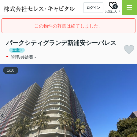
0
ログイン
お気に入り
この物件の募集は終了しました。
パークシティグランデ新浦安シーパレス
空室0
-
管理/共益費 -
1
/
10