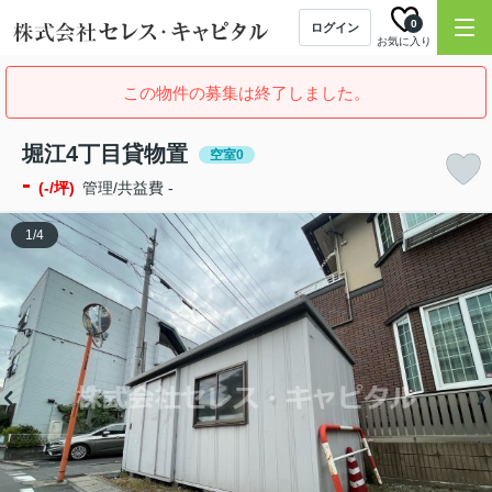
0
ログイン
お気に入り
この物件の募集は終了しました。
堀江4丁目貸物置
空室0
-
(-/坪)
管理/共益費 -
1
/
4