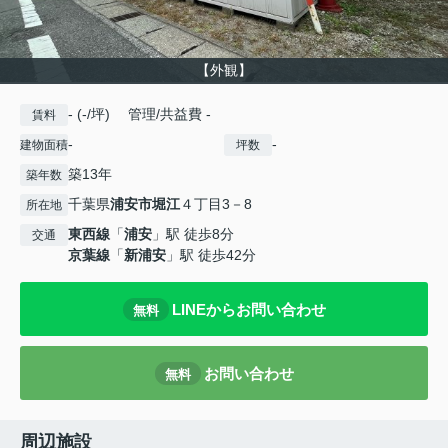
【外観】
- (-/坪) 管理/共益費 -
賃料
-
-
建物面積
坪数
築13年
築年数
千葉県
浦安市
堀江
４丁目3－8
所在地
東西線
「
浦安
」駅 徒歩8分
交通
京葉線
「
新浦安
」駅 徒歩42分
LINEからお問い合わせ
無料
お問い合わせ
無料
周辺施設