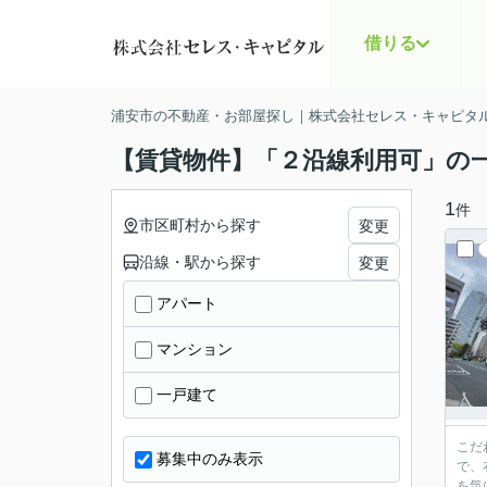
借りる
浦安市の不動産・お部屋探し｜株式会社セレス・キャピタ
【賃貸物件】「２沿線利用可」の
1
件
市区町村から探す
変更
沿線・駅から探す
変更
アパート
マンション
一戸建て
こだ
募集中のみ表示
で、
を気