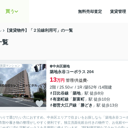
買う
無料売却査定
賃貸管
【賃貸物件】「２沿線利用可」の一覧
ル
一覧
賃貸マンション
中央区
築地
築地永谷コーポラス 204
13
万円
管理/共益費-
2階 / 25.50㎡ / 1R /築52年 /14階建
日比谷線
「
築地
」駅 徒歩8分
有楽町線
「
新富町
」駅 徒歩10分
都営大江戸線
「
勝どき
」駅 徒歩13分
わりで選びたい方におすすめ。中央区エリアで住まいをお探しなら「築地永谷コー
衣類や履き物の整理がしやすく便利です。独立洗面化粧台付きの物件で、お化粧や
にせずに済む宅配ボックスを共用部に備えています。2駅利用可能なアクセスの良い物