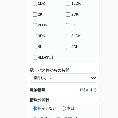
1DK
1LDK
2K
2DK
2LDK
3K
3DK
3LDK
4K
4DK
4LDK以上
駅・バス停からの時間
建物構造
追加する
情報公開日
指定しない
本日