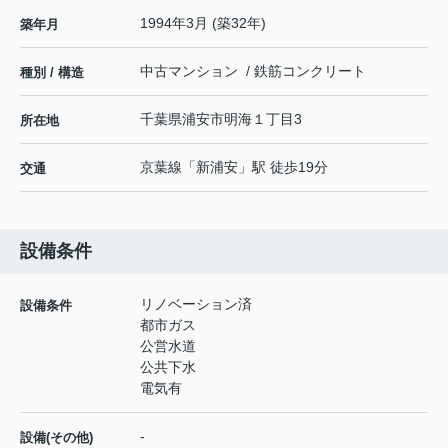
1994年3月 (築32年)
築年月
中古マンション / 鉄筋コンクリート
種別 / 構造
千葉県
浦安市
明海
１丁目3
所在地
京葉線
「
新浦安
」駅 徒歩19分
交通
設備条件
リノベーション済
設備条件
都市ガス
公営水道
公共下水
電気有
-
設備(その他)