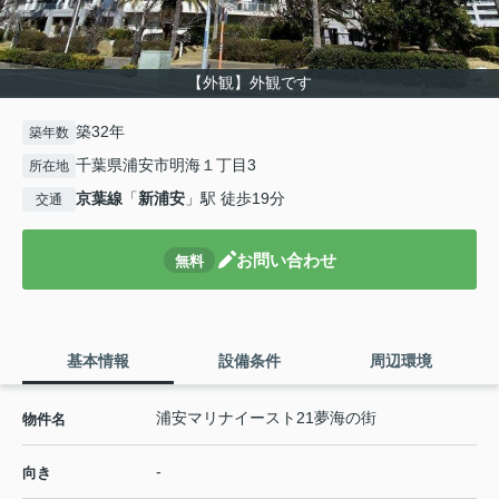
【外観】外観です
築32年
築年数
千葉県浦安市明海１丁目3
所在地
京葉線
「
新浦安
」駅 徒歩19分
交通
お問い合わせ
無料
基本情報
設備条件
周辺環境
浦安マリナイースト21夢海の街
物件名
-
向き