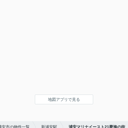
地図アプリで見る
浦安市の物件一覧
新浦安駅
浦安マリナイースト21夢海の街