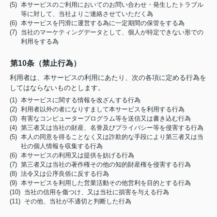
(5) 本サービスのご利用においてのお問い合わせ・発生したトラブル
等に対して、当社よりご連絡させていただく為
(6) 本サービスを円滑に運営する為に一定期間の保管をする為
(7) 当社のマーケティングデータとして、個人が特定できない形での
利用をする為
第10条（禁止行為）
利用者は、本サービスの利用にあたり、次の各項に定める行為を
してはならないものとします。
(1) 本サービスに関する情報を改ざんする行為
(2) 利用者以外の者になりすまして本サービスを利用する行為
(3) 有害なコンピュータープログラム等を送信又は書き込む行為
(4) 第三者又は当社の財産、名誉及びプライバシー等を侵害する行為
(5) 本人の同意を得ることなく又は詐欺的な手段により第三者又は当
社の個人情報を収集する行為
(6) 本サービスの利用又は提供を妨げる行為
(7) 第三者又は当社の著作権その他の知的財産権を侵害する行為
(8) 法令又は公序良俗に反する行為
(9) 本サービスを利用した営業活動その他営利を目的とする行為
(10) 当社の信用を傷つけ、又は当社に損害を与える行為
(11) その他、当社が不適切と判断した行為