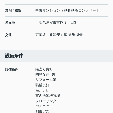
中古マンション / 鉄骨鉄筋コンクリート
種別 / 構造
千葉県
浦安市
富岡
３丁目3
所在地
京葉線
「
新浦安
」駅 徒歩18分
交通
設備条件
陽当り良好
設備条件
閑静な住宅地
リフォーム済
眺望良好
海が近い
室内洗濯機置場
フローリング
バルコニー
都市ガス