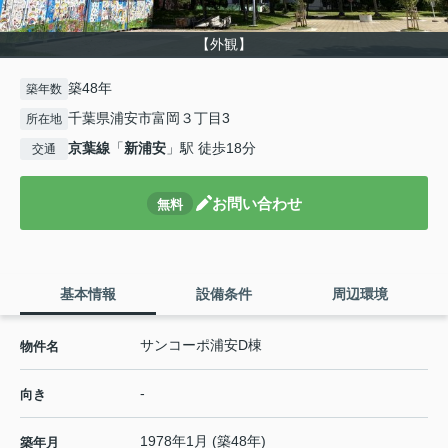
【外観】
築48年
築年数
千葉県浦安市富岡３丁目3
所在地
京葉線
「
新浦安
」駅 徒歩18分
交通
お問い合わせ
無料
基本情報
設備条件
周辺環境
サンコーポ浦安D棟
物件名
-
向き
1978年1月 (築48年)
築年月