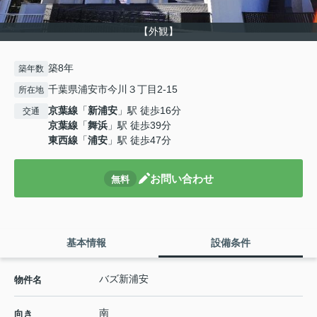
【外観】
築8年
築年数
千葉県浦安市今川３丁目2-15
所在地
京葉線
「
新浦安
」駅 徒歩16分
交通
京葉線
「
舞浜
」駅 徒歩39分
東西線
「
浦安
」駅 徒歩47分
お問い合わせ
無料
基本情報
設備条件
バズ新浦安
物件名
南
向き