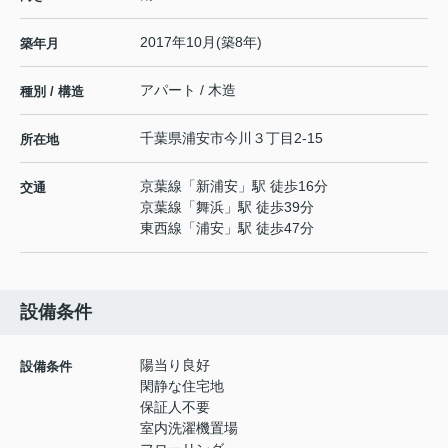
2017年10月(築8年)
築年月
アパート / 木造
種別 / 構造
千葉県
浦安市
今川
３丁目2-15
所在地
京葉線
「
新浦安
」駅 徒歩16分
交通
京葉線
「
舞浜
」駅 徒歩39分
東西線
「
浦安
」駅 徒歩47分
設備条件
陽当り良好
設備条件
閑静な住宅地
保証人不要
室内洗濯機置場