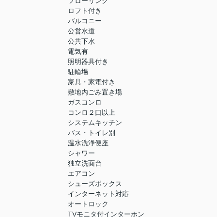
フローリング
ロフト付き
バルコニー
公営水道
公共下水
電気有
照明器具付き
駐輪場
家具・家電付き
敷地内ごみ置き場
ガスコンロ
コンロ２口以上
システムキッチン
バス・トイレ別
温水洗浄便座
シャワー
独立洗面台
エアコン
シューズボックス
インターネット対応
オートロック
TVモニタ付インターホン