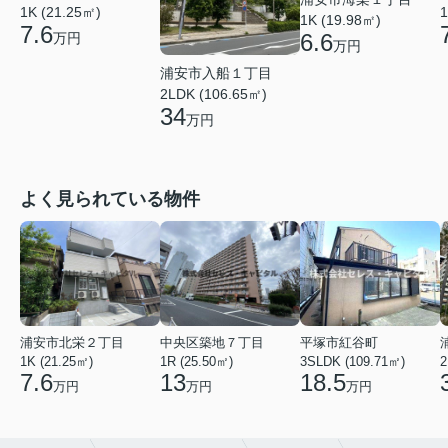
1K (21.25㎡)
1
1K (19.98㎡)
7.6
6.6
万円
万円
浦安市入船１丁目
2LDK (106.65㎡)
34
万円
よく見られている物件
浦安市北栄２丁目
中央区築地７丁目
平塚市紅谷町
1K (21.25㎡)
1R (25.50㎡)
3SLDK (109.71㎡)
2
7.6
13
18.5
万円
万円
万円