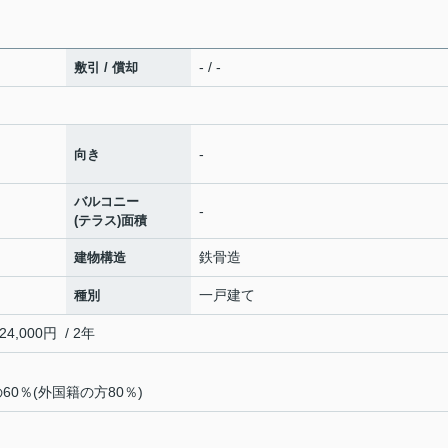
- / -
敷引 / 償却
-
向き
バルコニー
-
(テラス)面積
鉄骨造
建物構造
一戸建て
種別
000円 / 2年
の60％(外国籍の方80％)