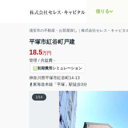
借りる
浦安市の不動産・お部屋探し｜株式会社セレス・キャピタ
平塚市紅谷町戸建
18.5
万円
管理 / 共益費 -
初期費用シミュレーション
神奈川県
平塚市
紅谷町
14-13
東海道本線「平塚」駅徒歩3分
1
/
14