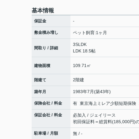
基本情報
-
保証金
敷金積み増し
ペット飼育:1ヶ月
3SLDK
間取り / 詳細
LDK 18.5帖
109.71㎡
建物面積
2階建
階建て
1983年7月(築43年)
築年月
保険会社 / 料金
有 東京海上ミレア少額短期保険 24,
保証会社 / 料金
必加入 / ジェイリース
初回保証料＝総賃料(185,000円)
駐車場 / 月額
無 / -