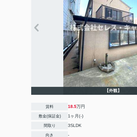
【外観】
18.5
万円
賃料
1ヶ月(-)
敷金(保証金)
3SLDK
間取り
-
向き