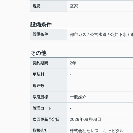
空家
現況
設備条件
設備条件
都市ガス / 公営水道 / 公共下水 /
その他
2年
契約期間
-
更新料
-
総戸数
一般媒介
取引態様
-
管理コード
2026年08月08日
次回更新予定日
取扱会社
株式会社セレス・キャピタル