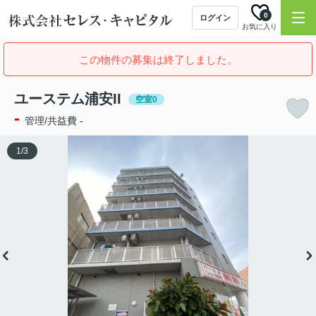
0
ログイン
お気に入り
この物件の募集は終了しました。
ユーステム浦安II
空室0
-
管理/共益費 -
1
/
3