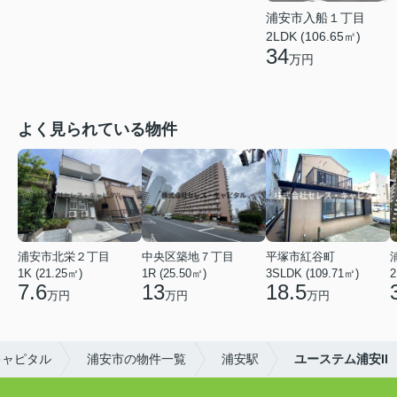
浦安市入船１丁目
2LDK (106.65㎡)
34
万円
よく見られている物件
浦安市北栄２丁目
中央区築地７丁目
平塚市紅谷町
1K (21.25㎡)
1R (25.50㎡)
3SLDK (109.71㎡)
2
7.6
13
18.5
万円
万円
万円
キャピタル
浦安市の物件一覧
浦安駅
ユーステム浦安II