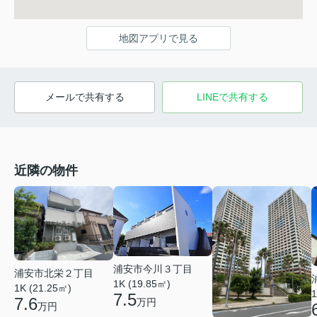
地図アプリで見る
メールで共有する
LINEで共有する
近隣の物件
浦安市今川３丁目
浦安市北栄２丁目
1K (19.85㎡)
1K (21.25㎡)
1
7.5
7.6
万円
万円