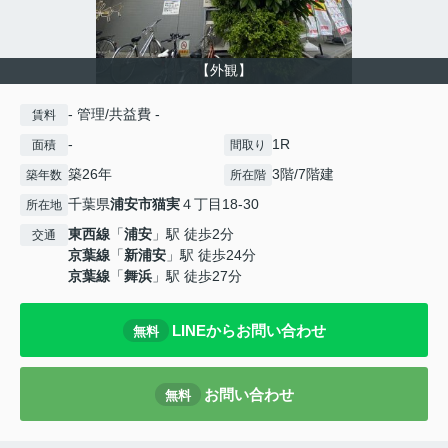
【外観】
- 管理/共益費 -
賃料
-
1R
面積
間取り
築26年
3階/7階建
築年数
所在階
千葉県
浦安市
猫実
４丁目18-30
所在地
東西線
「
浦安
」駅 徒歩2分
交通
京葉線
「
新浦安
」駅 徒歩24分
京葉線
「
舞浜
」駅 徒歩27分
LINEからお問い合わせ
無料
お問い合わせ
無料