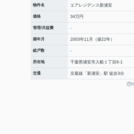
物件名
エアレジデンス新浦安
価格
34万円
管理/共益費
-
築年月
2003年11月（築22年）
総戸数
-
所在地
千葉県
浦安市
入船
１丁目8-1
交通
京葉線
「
新浦安
」駅 徒歩3分