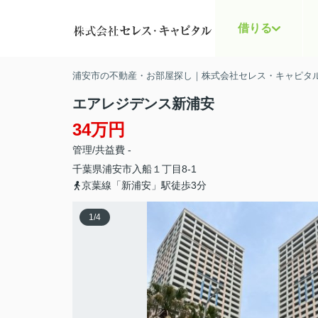
借りる
浦安市の不動産・お部屋探し｜株式会社セレス・キャピタ
エアレジデンス新浦安
34万円
管理/共益費 -
千葉県
浦安市
入船
１丁目8-1
京葉線「新浦安」駅徒歩3分
1
/
4