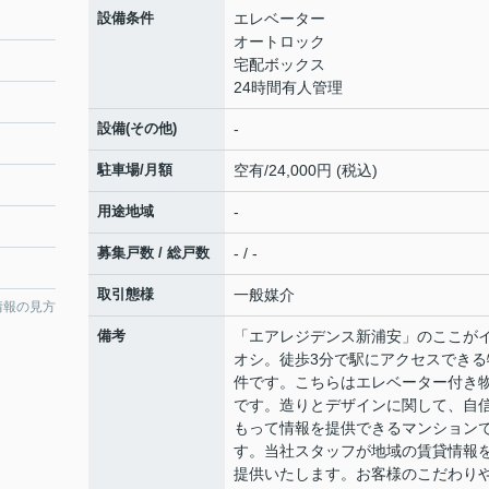
設備条件
エレベーター
オートロック
宅配ボックス
24時間有人管理
設備(その他)
-
駐車場/月額
空有/24,000円 (税込)
用途地域
-
募集戸数 / 総戸数
- / -
取引態様
一般媒介
情報の見方
備考
「エアレジデンス新浦安」のここが
オシ。徒歩3分で駅にアクセスできる
件です。こちらはエレベーター付き
です。造りとデザインに関して、自
もって情報を提供できるマンション
す。当社スタッフが地域の賃貸情報
提供いたします。お客様のこだわり