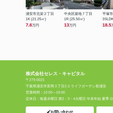
浦安市北栄２丁目
中央区築地７丁目
平塚市
1K (21.25㎡)
1R (25.50㎡)
3SLDK
7.6
13
18.5
万円
万円
株式会社セレス・キャピタル
〒279-0021
千葉県浦安市富岡３丁目2-2 ライフガーデン新浦安
営業時間：
10:00～19:00
定休日：
毎週水曜日 第2・3・4火曜日 年末年始 夏季 
お問い合わせ