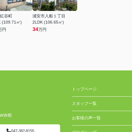
紅谷町
浦安市入船１丁目
 (109.71㎡)
2LDK (106.65㎡)
34
万円
万円
トップページ
スタッフ一覧
GW休暇
お客様の声一覧
047-382-8155