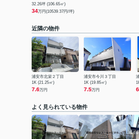
32.26坪 (106.65㎡)
34
万円(10539.37円/坪)
近隣の物件
浦安市北栄２丁目
浦安市今川３丁目
1K (21.25㎡)
1K (19.85㎡)
1
7.6
7.5
6
万円
万円
よく見られている物件