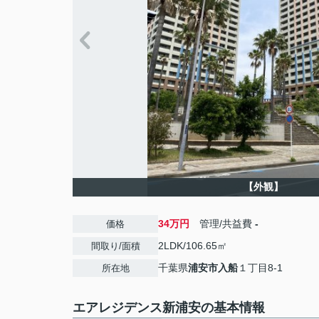
【外観】
34万円
管理/共益費
-
価格
2LDK/106.65㎡
間取り/面積
千葉県
浦安市
入船
１丁目8-1
所在地
エアレジデンス新浦安の基本情報