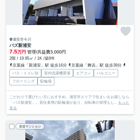
浦安市今川
バズ新浦安
7.5
万円
管理/共益費3,000円
2階 / 19.85㎡ / 1K /築8年
京葉線「新浦安」駅 徒歩16分
京葉線「舞浜」駅 徒歩39分
東西線
バス・トイレ別
室内洗濯機置場
エアコン
バルコニー
フローリング
駐輪場
こだわりで選びたい方におすすめ。浦安市エリアで住まいをお探しなら
「バズ新浦安」。居住者用の駐輪場があり、自転車の管理もし...
もっと
見る
賃貸マンション