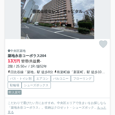
中央区築地
築地永谷コーポラス
204
13
万円
管理/共益費-
2階 / 25.50㎡ / 1R /築52年
日比谷線「築地」駅 徒歩8分
有楽町線「新富町」駅 徒歩10分
都営
バス・トイレ別
エアコン
バルコニー
フローリング
駐輪場
シューズボックス
即入居可
こだわりで選びたい方におすすめ。中央区エリアで住まいをお探しなら
「築地永谷コーポラス」。収納はクロゼット・シューズボック...
もっと
見る