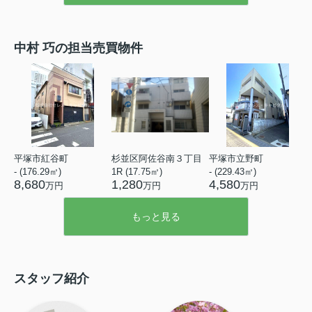
中村 巧の担当売買物件
平塚市紅谷町
杉並区阿佐谷南３丁目
平塚市立野町
- (176.29㎡)
1R (17.75㎡)
- (229.43㎡)
8,680
1,280
4,580
万円
万円
万円
もっと見る
スタッフ紹介