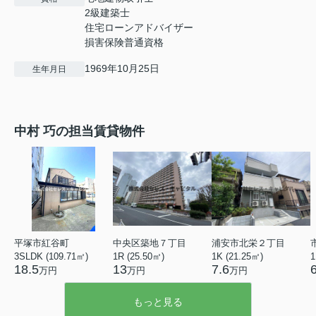
2級建築士
住宅ローンアドバイザー
損害保険普通資格
1969年10月25日
生年月日
中村 巧の担当賃貸物件
平塚市紅谷町
中央区築地７丁目
浦安市北栄２丁目
3SLDK (109.71㎡)
1R (25.50㎡)
1K (21.25㎡)
1
18.5
13
7.6
万円
万円
万円
もっと見る