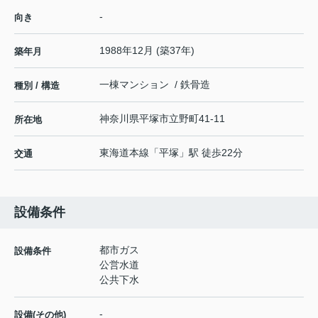
-
向き
1988年12月 (築37年)
築年月
一棟マンション / 鉄骨造
種別 / 構造
神奈川県
平塚市
立野町
41-11
所在地
東海道本線
「
平塚
」駅 徒歩22分
交通
設備条件
都市ガス
設備条件
公営水道
公共下水
-
設備(その他)