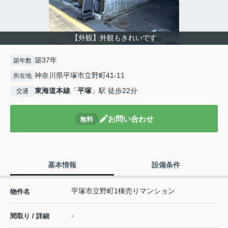
【外観】外観もきれいです
築37年
築年数
神奈川県平塚市立野町41-11
所在地
東海道本線
「
平塚
」駅 徒歩22分
交通
お問い合わせ
無料
基本情報
設備条件
平塚市立野町1棟売りマンション
物件名
-
間取り / 詳細