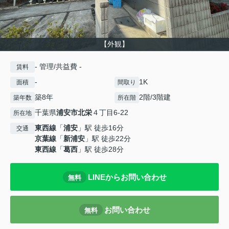
【外観】
- 管理/共益費 -
賃料
-
1K
面積
間取り
築8年
2階/3階建
築年数
所在階
千葉県
浦安市
北栄
４丁目6-22
所在地
東西線
「
浦安
」駅 徒歩16分
交通
京葉線
「
新浦安
」駅 徒歩22分
東西線
「
葛西
」駅 徒歩28分
LINEからお問い合わせ
無料
お問い合わせ
無料