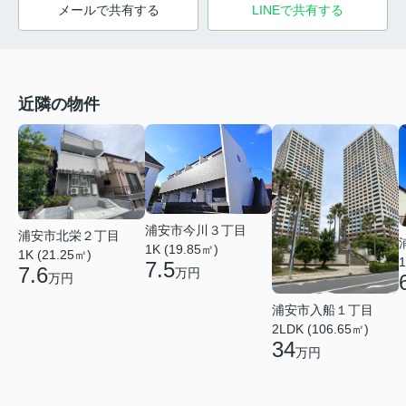
メールで共有する
LINEで共有する
近隣の物件
浦安市今川３丁目
浦安市北栄２丁目
1K (19.85㎡)
1K (21.25㎡)
1
7.5
7.6
万円
万円
浦安市入船１丁目
2LDK (106.65㎡)
34
万円