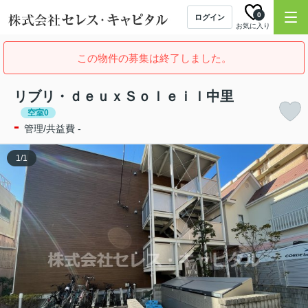
0
ログイン
お気に入り
この物件の募集は終了しました。
リブリ・ｄｅｕｘＳｏｌｅｉｌ中里
空室0
-
管理/共益費 -
1
/
1