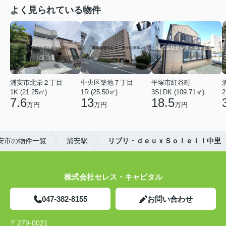
よく見られている物件
浦安市北栄２丁目
中央区築地７丁目
平塚市紅谷町
1K (21.25㎡)
1R (25.50㎡)
3SLDK (109.71㎡)
2
7.6
13
18.5
万円
万円
万円
安市の物件一覧
浦安駅
リブリ・ｄｅｕｘＳｏｌｅｉｌ中里
株式会社セレス・キャピタル
047-382-8155
お問い合わせ
〒279-0021