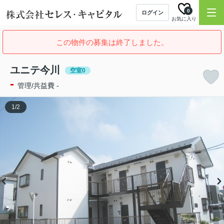
0
ログイン
お気に入り
この物件の募集は終了しました。
ユニテ今川
空室0
-
管理/共益費 -
1
/
2