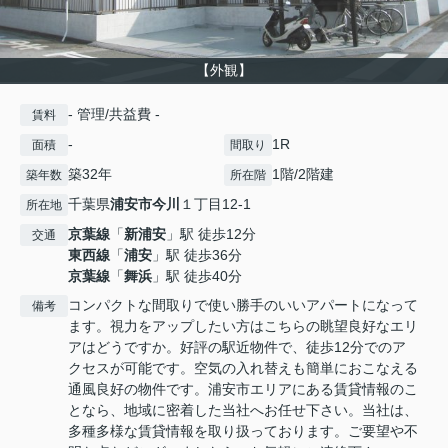
【外観】
- 管理/共益費 -
賃料
-
1R
面積
間取り
築32年
1階/2階建
築年数
所在階
千葉県
浦安市
今川
１丁目12-1
所在地
京葉線
「
新浦安
」駅 徒歩12分
交通
東西線
「
浦安
」駅 徒歩36分
京葉線
「
舞浜
」駅 徒歩40分
コンパクトな間取りで使い勝手のいいアパートになって
備考
ます。視力をアップしたい方はこちらの眺望良好なエリ
アはどうですか。好評の駅近物件で、徒歩12分でのア
クセスが可能です。空気の入れ替えも簡単におこなえる
通風良好の物件です。浦安市エリアにある賃貸情報のこ
となら、地域に密着した当社へお任せ下さい。当社は、
多種多様な賃貸情報を取り扱っております。ご要望や不