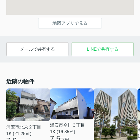
地図アプリで見る
メールで共有する
LINEで共有する
近隣の物件
浦安市今川３丁目
浦安市北栄２丁目
1K (19.85㎡)
1K (21.25㎡)
1
7.5
万円