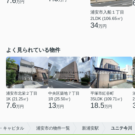
7.6
万円
浦安市入船１丁目
2LDK (106.65㎡)
34
万円
よく見られている物件
浦安市北栄２丁目
中央区築地７丁目
平塚市紅谷町
1K (21.25㎡)
1R (25.50㎡)
3SLDK (109.71㎡)
2
7.6
13
18.5
万円
万円
万円
・キャピタル
浦安市の物件一覧
新浦安駅
ユニテ今川