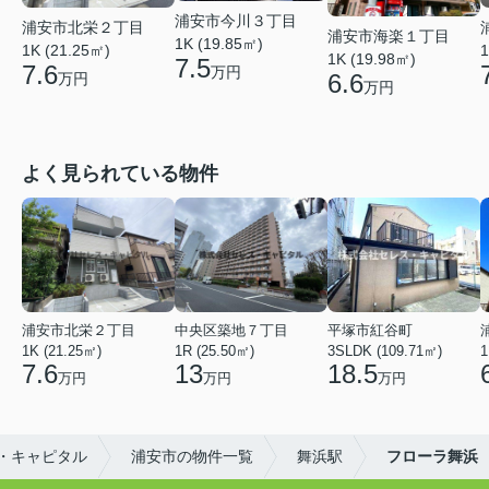
浦安市今川３丁目
浦安市北栄２丁目
浦安市海楽１丁目
1K (19.85㎡)
1K (21.25㎡)
1
1K (19.98㎡)
7.5
7.6
万円
6.6
万円
万円
よく見られている物件
浦安市北栄２丁目
中央区築地７丁目
平塚市紅谷町
1K (21.25㎡)
1R (25.50㎡)
3SLDK (109.71㎡)
1
7.6
13
18.5
万円
万円
万円
・キャピタル
浦安市の物件一覧
舞浜駅
フローラ舞浜