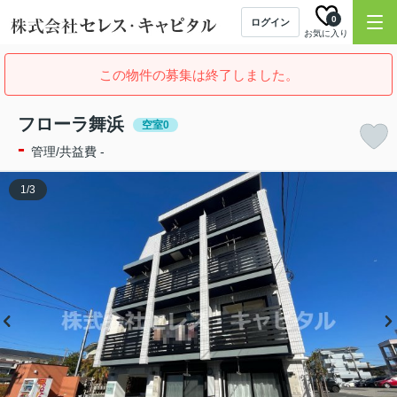
0
ログイン
お気に入り
この物件の募集は終了しました。
フローラ舞浜
空室0
-
管理/共益費 -
1
/
3