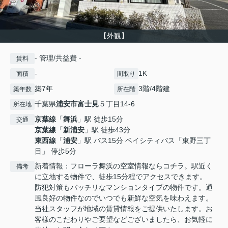
【外観】
- 管理/共益費 -
賃料
-
1K
面積
間取り
築7年
3階/4階建
築年数
所在階
千葉県
浦安市
富士見
５丁目14-6
所在地
京葉線
「
舞浜
」駅 徒歩15分
交通
京葉線
「
新浦安
」駅 徒歩43分
東西線
「
浦安
」駅 バス15分 ベイシティバス「東野三丁
目」 停歩5分
新着情報：フローラ舞浜の空室情報ならコチラ。駅近く
備考
に立地する物件で、徒歩15分程でアクセスできます。
防犯対策もバッチリなマンションタイプの物件です。通
風良好の物件なのでいつでも新鮮な空気を味わえます。
当社スタッフが地域の賃貸情報をご提供いたします。お
客様のこだわりやご要望などございましたら、お気軽に