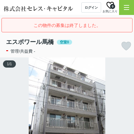
0
ログイン
お気に入り
この物件の募集は終了しました。
エスポワール馬橋
空室0
-
管理/共益費 -
1
/
1