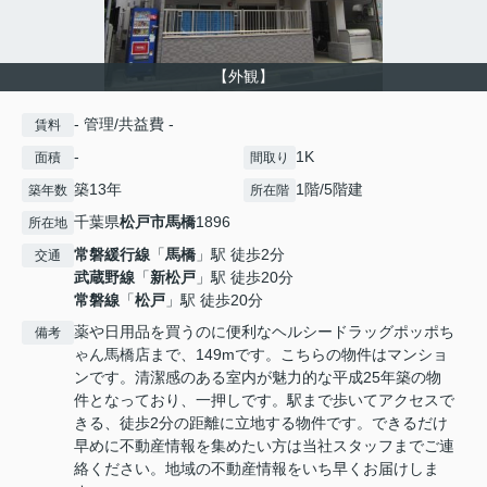
【外観】
- 管理/共益費 -
賃料
-
1K
面積
間取り
築13年
1階/5階建
築年数
所在階
千葉県
松戸市
馬橋
1896
所在地
常磐緩行線
「
馬橋
」駅 徒歩2分
交通
武蔵野線
「
新松戸
」駅 徒歩20分
常磐線
「
松戸
」駅 徒歩20分
薬や日用品を買うのに便利なヘルシードラッグポッポち
備考
ゃん馬橋店まで、149mです。こちらの物件はマンショ
ンです。清潔感のある室内が魅力的な平成25年築の物
件となっており、一押しです。駅まで歩いてアクセスで
きる、徒歩2分の距離に立地する物件です。できるだけ
早めに不動産情報を集めたい方は当社スタッフまでご連
絡ください。地域の不動産情報をいち早くお届けしま