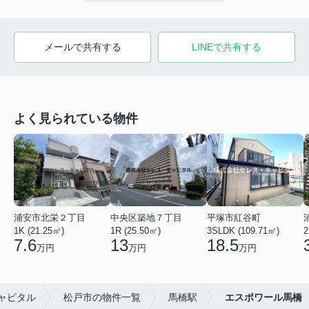
メールで共有する
LINEで共有する
よく見られている物件
浦安市北栄２丁目
中央区築地７丁目
平塚市紅谷町
1K (21.25㎡)
1R (25.50㎡)
3SLDK (109.71㎡)
2
7.6
13
18.5
万円
万円
万円
ャピタル
松戸市の物件一覧
馬橋駅
エスポワール馬橋