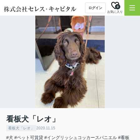
0
ログイン
お気に入り
看板犬「レオ」
看板犬「レオ」
2020.11.15
#犬
#ペット可賃貸
#イングリッシュコッカースパニエル
#看板