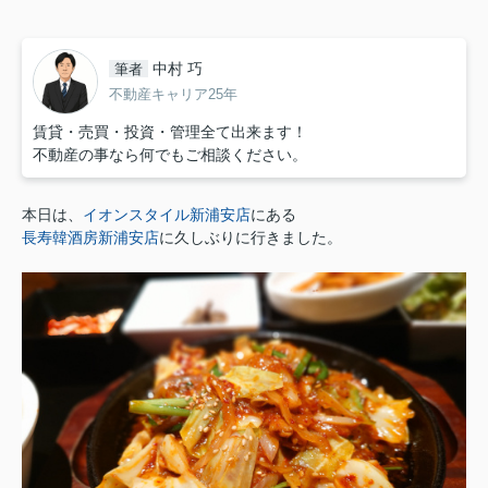
中村 巧
筆者
不動産キャリア25年
賃貸・売買・投資・管理全て出来ます！
不動産の事なら何でもご相談ください。
本日は、
イオンスタイル新浦安店
にある
長寿韓酒房新浦安店
に久しぶりに行きました。