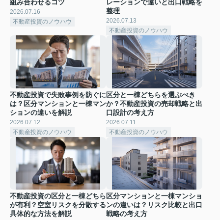
組み合わせるコツ
レーションで違いと出口戦略を
整理
2026.07.16
2026.07.13
不動産投資のノウハウ
不動産投資のノウハウ
不動産投資で失敗事例を防ぐに
区分と一棟どちらを選ぶべき
は？区分マンションと一棟マン
か？不動産投資の売却戦略と出
ションの違いを解説
口設計の考え方
2026.07.12
2026.07.11
不動産投資のノウハウ
不動産投資のノウハウ
不動産投資の区分と一棟どちら
区分マンションと一棟マンショ
が有利？空室リスクを分散する
ンの違いは？リスク比較と出口
具体的な方法を解説
戦略の考え方