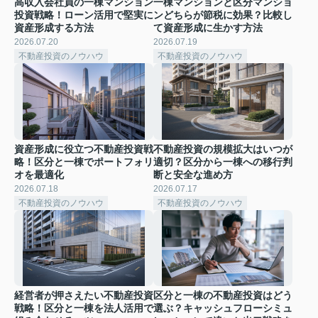
高収入会社員の一棟マンション
一棟マンションと区分マンショ
投資戦略！ローン活用で堅実に
ンどちらが節税に効果？比較し
資産形成する方法
て資産形成に生かす方法
2026.07.20
2026.07.19
不動産投資のノウハウ
不動産投資のノウハウ
資産形成に役立つ不動産投資戦
不動産投資の規模拡大はいつが
略！区分と一棟でポートフォリ
適切？区分から一棟への移行判
オを最適化
断と安全な進め方
2026.07.18
2026.07.17
不動産投資のノウハウ
不動産投資のノウハウ
経営者が押さえたい不動産投資
区分と一棟の不動産投資はどう
戦略！区分と一棟を法人活用で
選ぶ？キャッシュフローシミュ