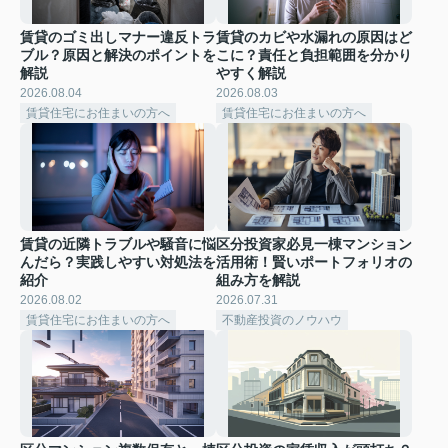
賃貸のゴミ出しマナー違反トラ
賃貸のカビや水漏れの原因はど
ブル？原因と解決のポイントを
こに？責任と負担範囲を分かり
解説
やすく解説
2026.08.04
2026.08.03
賃貸住宅にお住まいの方へ
賃貸住宅にお住まいの方へ
賃貸の近隣トラブルや騒音に悩
区分投資家必見一棟マンション
んだら？実践しやすい対処法を
活用術！賢いポートフォリオの
紹介
組み方を解説
2026.08.02
2026.07.31
賃貸住宅にお住まいの方へ
不動産投資のノウハウ