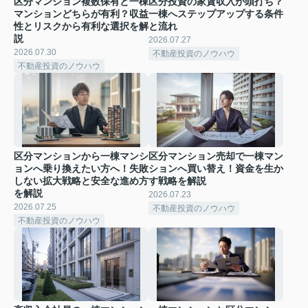
区分マンション複数保有と一棟
区分投資の家賃収入が頭打ち？
マンションどちらが有利？収益
一棟へステップアップする条件
性とリスクから有利な選択を解
と流れ
説
2026.07.27
2026.07.30
不動産投資のノウハウ
不動産投資のノウハウ
区分マンションから一棟マンシ
区分マンション売却で一棟マン
ョンへ乗り換えたい方へ！失敗
ションへ買い替え！資金を生か
しない拡大戦略と安全な進め方
す戦略を解説
を解説
2026.07.23
2026.07.25
不動産投資のノウハウ
不動産投資のノウハウ