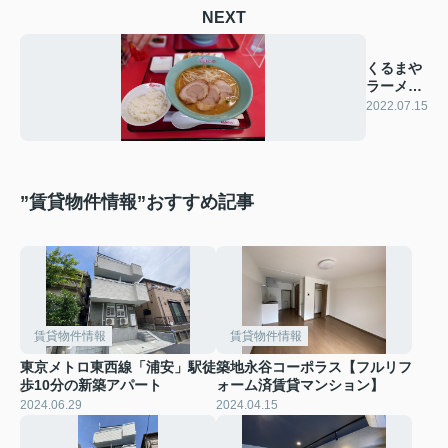
NEXT
くるまや
ラーメン
浦安店
2022.07.15
”賃貸物件情報”おすすめ記事
賃貸物件情報
賃貸物件情報
東京メトロ東西線「浦安」駅徒
築地永谷コーポラス【フルリフ
歩10分の新築アパート
ォーム済賃貸マンション】
2024.06.29
2024.04.15