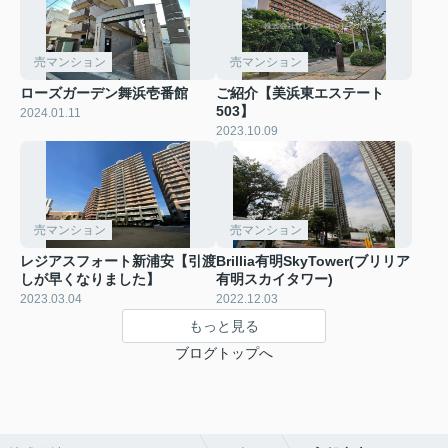
売マンション
売マンション
ローズガーデン舞浜壱番館
ご紹介【美浜東エステート
503】
2024.01.11
2023.10.09
売マンション
売マンション
レジアスフォート新浦安【引渡
Brillia有明SkyTower(ブリリア
しが早くなりました】
有明スカイタワー)
2023.03.04
2022.12.03
もっと見る
ブログトップへ