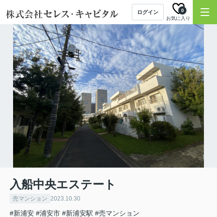
0
ログイン
お気に入り
入船中央エステート
売マンション
2023.10.30
#新浦安
#浦安市
#新浦安駅
#売マンション