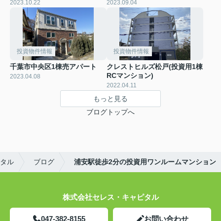
2023.10.22
2023.09.04
投資物件情報
投資物件情報
千葉市中央区1棟売アパート
クレストヒルズ松戸(投資用1棟
RCマンション)
2023.04.08
2022.04.11
もっと見る
ブログトップへ
タル
ブログ
浦安駅徒歩2分の投資用ワンルームマンション
株式会社セレス・キャピタル
047-382-8155
お問い合わせ