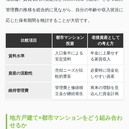
管理費の推移を総合的に見ながら、自分の年齢や収入状況に
応じた保有期間を検討することが大切です。
都市マンション
老後資産として
比較項目
投資
の考え方
人口集中による
年金に上乗せす
賃料水準
安定賃料
る家賃収入
売却ニーズが比
必要時に現金化
資産の流動性
較的豊富
しやすい資産
管理費と修繕積
将来の増額を見
維持管理費
立金が継続発生
込んだ資金計画
地方戸建て×都市マンションをどう組み合わ
せるか