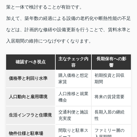
策と一体で検討することが有効です。
加えて、築年数の経過による設備の老朽化や断熱性能の不足
などは、計画的な修繕や設備更新を行うことで、賃料水準と
入居期間の維持につなげやすくなります。
主なチェック内
長期保有への影
確認すべき視点
容
響
購入価格と想定
初期投資と回収
価格帯と利回り水準
家賃
期間
人口推移と就業
人口動向と雇用環境
将来の賃貸需要
機会
交通利便と施設
長期入居の継続
生活インフラと住環境
充実度
性
間取りと駐車ス
ファミリー層の
物件仕様と駐車場
ペース
入居期間