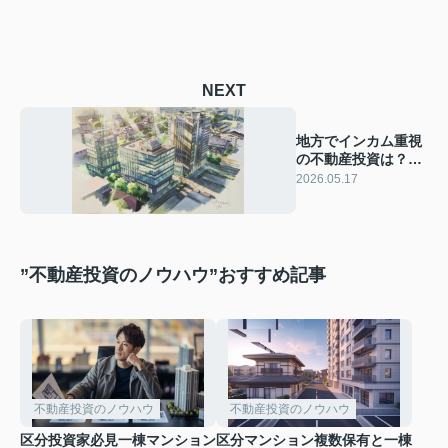
NEXT
地方でインカム重視
の不動産投資は？都
市部で資産価値重視
2026.05.17
の考え方も解説
”不動産投資のノウハウ”おすすめ記事
不動産投資のノウハウ
不動産投資のノウハウ
区分投資家必見一棟マンション
区分マンション複数保有と一棟