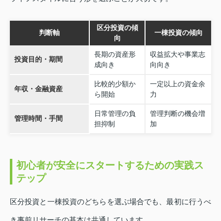
区分投資の傾
判断軸
一棟投資の傾向
向
長期の資産形
収益拡大や事業志
投資目的・期間
成向き
向向き
比較的少額か
一定以上の資金余
年収・金融資産
ら開始
力
日常管理の負
管理判断の機会増
管理時間・手間
担抑制
加
初心者が安全にスタートするための実践ス
テップ
区分投資と一棟投資のどちらを選ぶ場合でも、最初に行うべ
き事前リサーチの基本は共通しています。