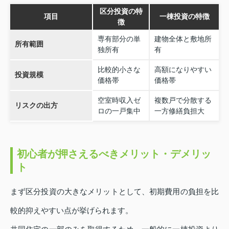
区分投資の特
項目
一棟投資の特徴
徴
専有部分の単
建物全体と敷地所
所有範囲
独所有
有
比較的小さな
高額になりやすい
投資規模
価格帯
価格帯
空室時収入ゼ
複数戸で分散する
リスクの出方
ロの一戸集中
一方修繕負担大
初心者が押さえるべきメリット・デメリッ
ト
まず区分投資の大きなメリットとして、初期費用の負担を比
較的抑えやすい点が挙げられます。