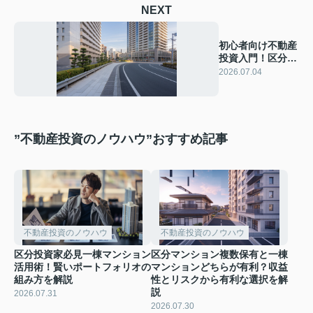
NEXT
初心者向け不動産
投資入門！区分と
一棟の比較ポイン
2026.07.04
トを解説
”不動産投資のノウハウ”おすすめ記事
不動産投資のノウハウ
不動産投資のノウハウ
区分投資家必見一棟マンション
区分マンション複数保有と一棟
活用術！賢いポートフォリオの
マンションどちらが有利？収益
組み方を解説
性とリスクから有利な選択を解
説
2026.07.31
2026.07.30