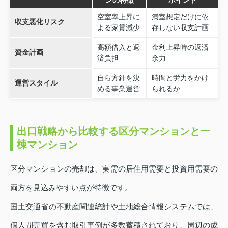
ンの特徴
ポイント
空室率上昇に
満室想定だけに依
収支悪化リスク
よる家賃減少
存しない収支計画
高額借入と返
金利上昇時の返済
資金計画
済負担
余力
自ら方針を決
時間と労力をかけ
運営スタイル
める事業運営
られるか
出口戦略から比較する区分マンションと一
棟マンション
区分マンションの売却は、実需の居住用需要と投資用需要の
両方を見込みやすい点が特徴です。
国土交通省の不動産関連統計や土地総合情報システムでは、
個人間売買を含む取引事例が多数蓄積されており、周辺の成