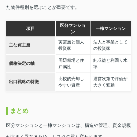
た物件種別を選ぶことが重要です。
区分マンショ
項目
一棟マンション
ン
実需層と個人
法人と事業として
主な買主層
投資家
の投資家
周辺相場と住
純収益と利回り水
価格決定の軸
戸属性
準
比較的売却し
運営次第で評価が
出口戦略の特徴
やすい資産
大きく変動
まとめ
区分マンションと一棟マンションは、構造や管理、資金規模
が大きく異なるため、リスクの質も変わります。