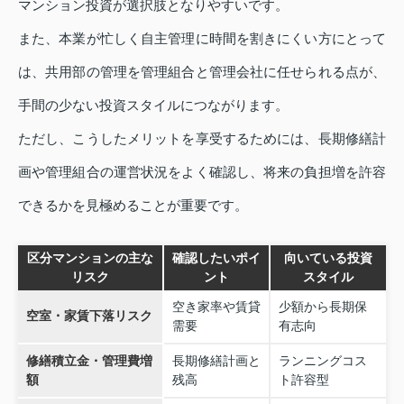
マンション投資が選択肢となりやすいです。
また、本業が忙しく自主管理に時間を割きにくい方にとって
は、共用部の管理を管理組合と管理会社に任せられる点が、
手間の少ない投資スタイルにつながります。
ただし、こうしたメリットを享受するためには、長期修繕計
画や管理組合の運営状況をよく確認し、将来の負担増を許容
できるかを見極めることが重要です。
区分マンションの主な
確認したいポイ
向いている投資
リスク
ント
スタイル
空き家率や賃貸
少額から長期保
空室・家賃下落リスク
需要
有志向
修繕積立金・管理費増
長期修繕計画と
ランニングコス
額
残高
ト許容型