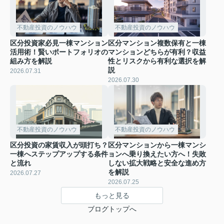
不動産投資のノウハウ
不動産投資のノウハウ
区分投資家必見一棟マンション
区分マンション複数保有と一棟
活用術！賢いポートフォリオの
マンションどちらが有利？収益
組み方を解説
性とリスクから有利な選択を解
説
2026.07.31
2026.07.30
不動産投資のノウハウ
不動産投資のノウハウ
区分投資の家賃収入が頭打ち？
区分マンションから一棟マンシ
一棟へステップアップする条件
ョンへ乗り換えたい方へ！失敗
と流れ
しない拡大戦略と安全な進め方
を解説
2026.07.27
2026.07.25
もっと見る
ブログトップへ