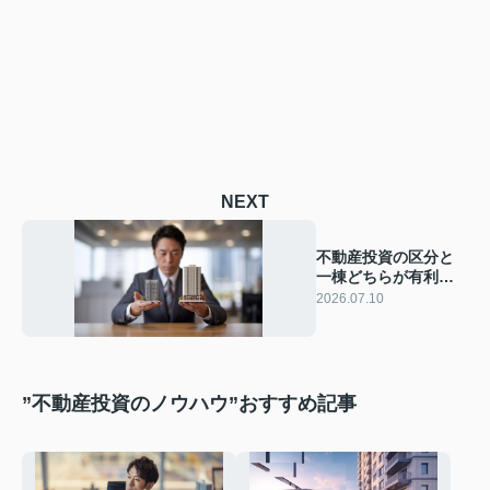
NEXT
不動産投資の区分と
一棟どちらが有利？
空室リスクを分散す
2026.07.10
る具体的な方法を解
説
”不動産投資のノウハウ”おすすめ記事