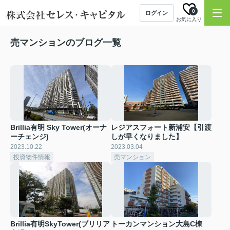
0
ログイン
お気に入り
売マンションのブログ一覧
Brillia有明 Sky Tower(オーナ
レジアスフォート新浦安【引渡
ーチェンジ)
しが早くなりました】
2023.10.22
2023.03.04
投資物件情報
売マンション
Brillia有明SkyTower(ブリリア
トーカンマンション大島C棟