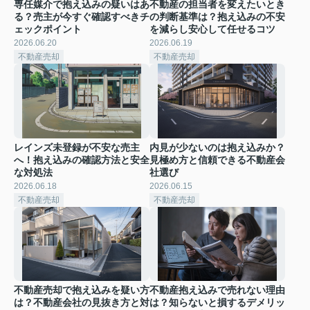
専任媒介で抱え込みの疑いはあ
不動産の担当者を変えたいとき
る？売主が今すぐ確認すべきチ
の判断基準は？抱え込みの不安
ェックポイント
を減らし安心して任せるコツ
2026.06.20
2026.06.19
不動産売却
不動産売却
レインズ未登録が不安な売主
内見が少ないのは抱え込みか？
へ！抱え込みの確認方法と安全
見極め方と信頼できる不動産会
な対処法
社選び
2026.06.18
2026.06.15
不動産売却
不動産売却
不動産売却で抱え込みを疑い方
不動産抱え込みで売れない理由
は？不動産会社の見抜き方と対
は？知らないと損するデメリッ