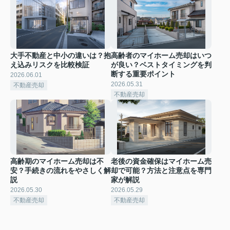
大手不動産と中小の違いは？抱
高齢者のマイホーム売却はいつ
え込みリスクを比較検証
が良い？ベストタイミングを判
断する重要ポイント
2026.06.01
2026.05.31
不動産売却
不動産売却
高齢期のマイホーム売却は不
老後の資金確保はマイホーム売
安？手続きの流れをやさしく解
却で可能？方法と注意点を専門
説
家が解説
2026.05.30
2026.05.29
不動産売却
不動産売却