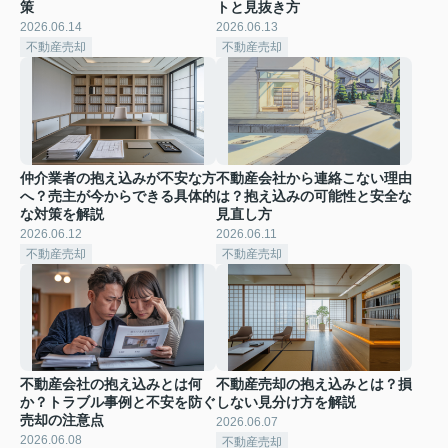
策
トと見抜き方
2026.06.14
2026.06.13
不動産売却
不動産売却
仲介業者の抱え込みが不安な方
不動産会社から連絡こない理由
へ？売主が今からできる具体的
は？抱え込みの可能性と安全な
な対策を解説
見直し方
2026.06.12
2026.06.11
不動産売却
不動産売却
不動産会社の抱え込みとは何
不動産売却の抱え込みとは？損
か？トラブル事例と不安を防ぐ
しない見分け方を解説
売却の注意点
2026.06.07
2026.06.08
不動産売却