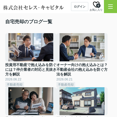
0
ログイン
お気に入り
自宅売却のブログ一覧
投資用不動産で抱え込みを防ぐ
オーナー向けの抱え込みとは？
には？仲介業者の対応と見抜き
不動産会社の抱え込みを防ぐ方
方を解説
法を解説
2026.06.22
2026.06.21
不動産売却
不動産売却