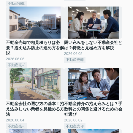
不動産売却
不動産売却で相見積もりは必
囲い込みをしない不動産会社と
要？抱え込み防止の進め方を解
は？特徴と見極め方を解説
説
2026.06.05
2026.06.06
不動産売却
不動産売却
不動産会社の選び方の基本！抱
不動産仲介の抱え込みとは？手
え込みしない業者を見極める方
数料との関係と避けるための会
法
社選び
2026.06.04
2026.06.02
不動産売却
不動産売却