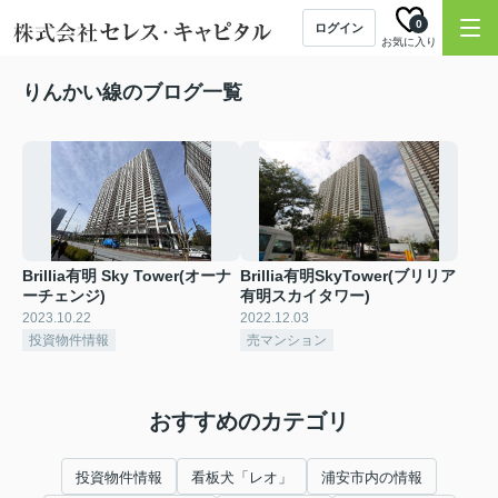
0
ログイン
お気に入り
りんかい線のブログ一覧
Brillia有明 Sky Tower(オーナ
Brillia有明SkyTower(ブリリア
ーチェンジ)
有明スカイタワー)
2023.10.22
2022.12.03
投資物件情報
売マンション
おすすめのカテゴリ
投資物件情報
看板犬「レオ」
浦安市内の情報