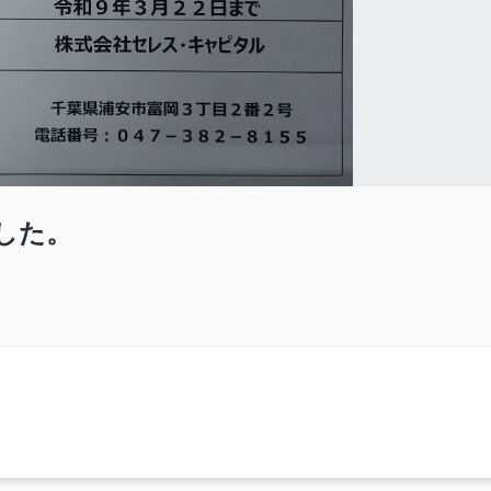
した。
！
。