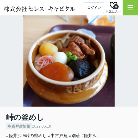
0
ログイン
お気に入り
峠の釜めし
中古戸建情報
2022.06.10
#軽井沢
#峠の釜めし
#中古戸建
#別荘
#軽井沢