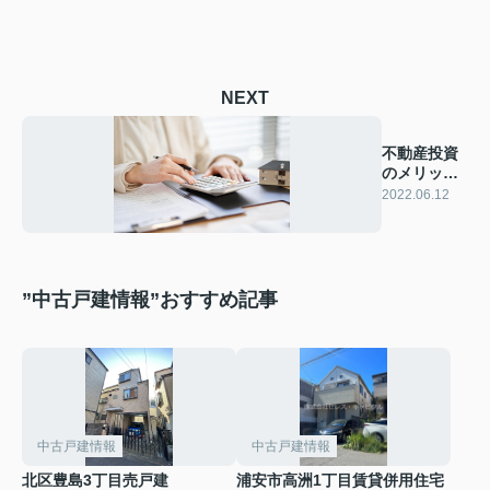
NEXT
不動産投資
のメリット
①
2022.06.12
”中古戸建情報”おすすめ記事
中古戸建情報
中古戸建情報
北区豊島3丁目売戸建
浦安市高洲1丁目賃貸併用住宅