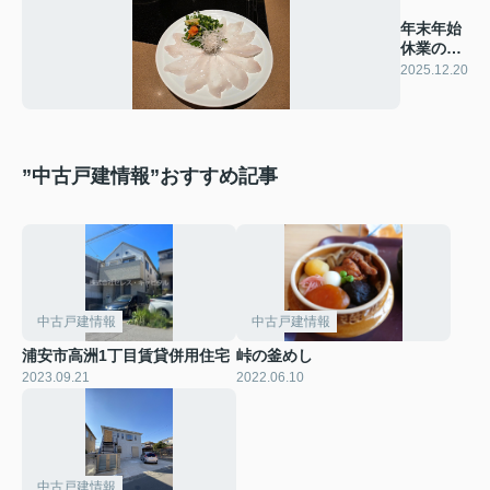
年末年始
休業のお
知らせ
2025.12.20
”中古戸建情報”おすすめ記事
中古戸建情報
中古戸建情報
浦安市高洲1丁目賃貸併用住宅
峠の釜めし
2023.09.21
2022.06.10
中古戸建情報