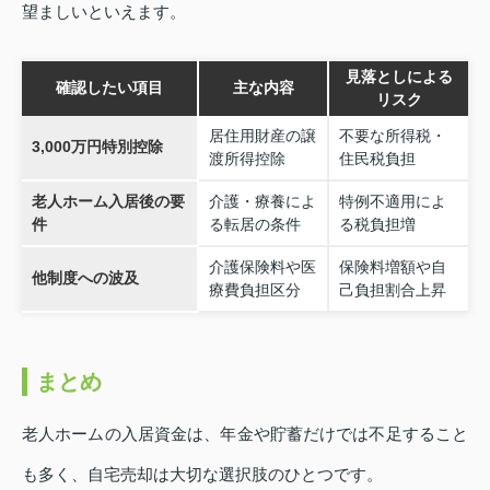
望ましいといえます。
見落としによる
確認したい項目
主な内容
リスク
居住用財産の譲
不要な所得税・
3,000万円特別控除
渡所得控除
住民税負担
老人ホーム入居後の要
介護・療養によ
特例不適用によ
件
る転居の条件
る税負担増
介護保険料や医
保険料増額や自
他制度への波及
療費負担区分
己負担割合上昇
まとめ
老人ホームの入居資金は、年金や貯蓄だけでは不足すること
も多く、自宅売却は大切な選択肢のひとつです。