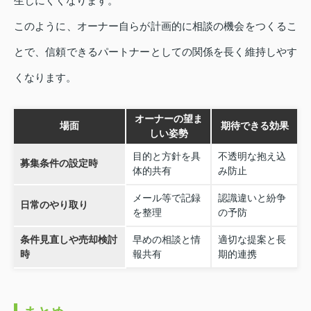
生じにくくなります。
このように、オーナー自らが計画的に相談の機会をつくるこ
とで、信頼できるパートナーとしての関係を長く維持しやす
くなります。
オーナーの望ま
場面
期待できる効果
しい姿勢
目的と方針を具
不透明な抱え込
募集条件の設定時
体的共有
み防止
メール等で記録
認識違いと紛争
日常のやり取り
を整理
の予防
条件見直しや売却検討
早めの相談と情
適切な提案と長
時
報共有
期的連携