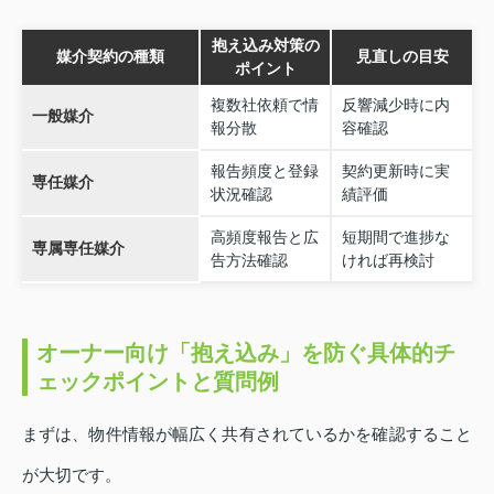
抱え込み対策の
媒介契約の種類
見直しの目安
ポイント
複数社依頼で情
反響減少時に内
一般媒介
報分散
容確認
報告頻度と登録
契約更新時に実
専任媒介
状況確認
績評価
高頻度報告と広
短期間で進捗な
専属専任媒介
告方法確認
ければ再検討
オーナー向け「抱え込み」を防ぐ具体的チ
ェックポイントと質問例
まずは、物件情報が幅広く共有されているかを確認すること
が大切です。