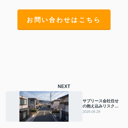
お問い合わせはこちら
NEXT
サブリース会社任せ
の抱え込みリスクと
は？不動産投資で損
2026.06.29
をしないための注意
点