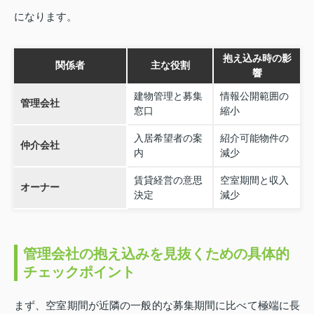
になります。
抱え込み時の影
関係者
主な役割
響
建物管理と募集
情報公開範囲の
管理会社
窓口
縮小
入居希望者の案
紹介可能物件の
仲介会社
内
減少
賃貸経営の意思
空室期間と収入
オーナー
決定
減少
管理会社の抱え込みを見抜くための具体的
チェックポイント
まず、空室期間が近隣の一般的な募集期間に比べて極端に長