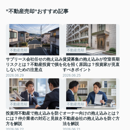
”不動産売却”おすすめ記事
不動産売却
不動産売却
サブリース会社任せの抱え込み
賃貸募集の抱え込みが空室長期
リスクとは？不動産投資で損を
化を招く原因は？投資家が見直
しないための注意点
すべきポイント
2026.06.29
2026.06.25
不動産売却
不動産売却
投資用不動産で抱え込みを防ぐ
オーナー向けの抱え込みとは？
には？仲介業者の対応と見抜き
不動産会社の抱え込みを防ぐ方
方を解説
法を解説
2026.06.22
2026.06.21