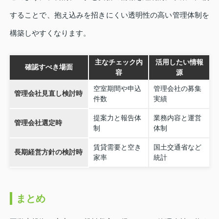
することで、抱え込みを招きにくい透明性の高い管理体制を
構築しやすくなります。
主なチェック内
活用したい情報
確認すべき場面
容
源
空室期間や申込
管理会社の募集
管理会社見直し検討時
件数
実績
提案力と報告体
業務内容と運営
管理会社選定時
制
体制
賃貸需要と空き
国土交通省など
長期経営方針の検討時
家率
統計
まとめ