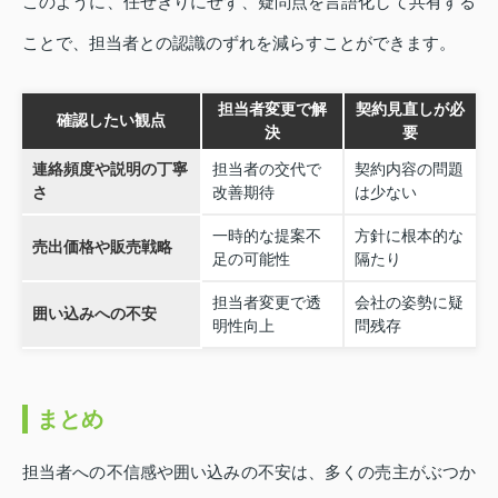
このように、任せきりにせず、疑問点を言語化して共有する
ことで、担当者との認識のずれを減らすことができます。
担当者変更で解
契約見直しが必
確認したい観点
決
要
連絡頻度や説明の丁寧
担当者の交代で
契約内容の問題
さ
改善期待
は少ない
一時的な提案不
方針に根本的な
売出価格や販売戦略
足の可能性
隔たり
担当者変更で透
会社の姿勢に疑
囲い込みへの不安
明性向上
問残存
まとめ
担当者への不信感や囲い込みの不安は、多くの売主がぶつか