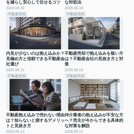
を減らし安心して任せるコツ
な対処法
2026.06.19
2026.06.18
不動産売却
不動産売却
内見が少ないのは抱え込みか？
不動産売却で抱え込みを疑い方
見極め方と信頼できる不動産会
は？不動産会社の見抜き方と対
社選び
策
2026.06.15
2026.06.14
不動産売却
不動産売却
不動産抱え込みで売れない理由
仲介業者の抱え込みが不安な方
は？知らないと損するデメリッ
へ？売主が今からできる具体的
トと見抜き方
な対策を解説
2026.06.13
2026.06.12