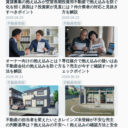
賃貸募集の抱え込みが空室長期
投資用不動産で抱え込みを防ぐ
化を招く原因は？投資家が見直
には？仲介業者の対応と見抜き
すべきポイント
方を解説
2026.06.25
2026.06.22
不動産売却
不動産売却
オーナー向けの抱え込みとは？
専任媒介で抱え込みの疑いはあ
不動産会社の抱え込みを防ぐ方
る？売主が今すぐ確認すべきチ
法を解説
ェックポイント
2026.06.21
2026.06.20
不動産売却
不動産売却
不動産の担当者を変えたいとき
レインズ未登録が不安な売主
の判断基準は？抱え込みの不安
へ！抱え込みの確認方法と安全