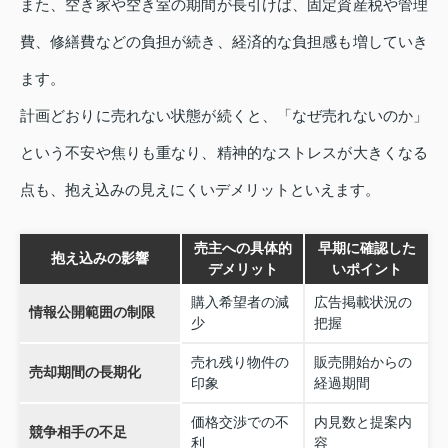
また、空き家や空き室の期間が長引けば、固定資産税や管理
費、修繕費などの負担が続き、経済的な負担感も増していき
ます。
計画どおりに売れない状態が続くと、「なぜ売れないのか」
という不安や焦りも重なり、精神的なストレスが大きくなる
点も、抱え込みの見えにくいデメリットといえます。
売主への具体的
早期に確認した
抱え込みの影響
デメリット
いポイント
購入希望者の減
広告掲載状況の
情報公開範囲の制限
少
把握
売れ残り物件の
販売開始からの
売却期間の長期化
印象
経過期間
価格交渉での不
内見数と提案内
競争相手の不足
利
容