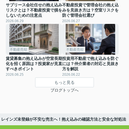
サブリース会社任せの抱え込み
不動産投資で管理会社の抱え込
リスクとは？不動産投資で損を
みを見抜き方は？空室リスクを
しないための注意点
防ぐ管理会社選び
2026.06.29
2026.06.27
不動産売却
不動産売却
賃貸募集の抱え込みが空室長期
投資用不動産で抱え込みを防ぐ
化を招く原因は？投資家が見直
には？仲介業者の対応と見抜き
すべきポイント
方を解説
2026.06.25
2026.06.22
もっと見る
ブログトップへ
レインズ未登録が不安な売主へ！抱え込みの確認方法と安全な対処法