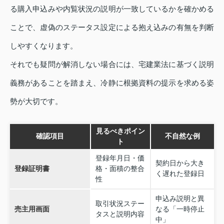
る購入申込みや内覧状況の説明が一致しているかを確かめる
ことで、虚偽のステータス設定による抱え込みの有無を判断
しやすくなります。
それでも疑問が解消しない場合には、宅建業法に基づく説明
義務があることを踏まえ、冷静に根拠資料の提示を求める姿
勢が大切です。
見るべきポイン
確認項目
不自然な例
ト
登録年月日・価
契約日から大き
登録証明書
格・面積の整合
く遅れた登録日
性
申込み説明と異
取引状況ステー
売主用画面
なる「一時停止
タスと説明内容
中」