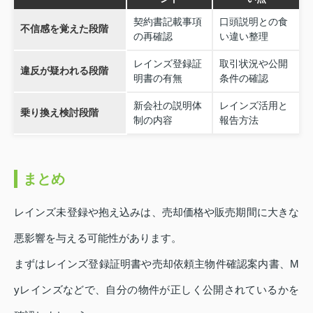
契約書記載事項
口頭説明との食
不信感を覚えた段階
の再確認
い違い整理
レインズ登録証
取引状況や公開
違反が疑われる段階
明書の有無
条件の確認
新会社の説明体
レインズ活用と
乗り換え検討段階
制の内容
報告方法
まとめ
レインズ未登録や抱え込みは、売却価格や販売期間に大きな
悪影響を与える可能性があります。
まずはレインズ登録証明書や売却依頼主物件確認案内書、M
yレインズなどで、自分の物件が正しく公開されているかを