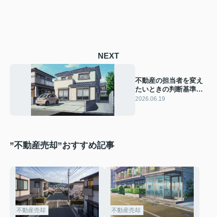
NEXT
不動産の担当者を変え
たいときの判断基準
は？抱え込みの不安を
2026.06.19
減らし安心して任せる
コツ
”不動産売却”おすすめ記事
不動産売却
不動産売却