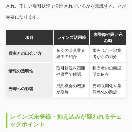
され、正しい取引状況で公開されているかを意識することが
重要になります。
未登録や囲い込
項目
レインズ活用時
み時
多くの会員業者
限られた一部業
買主との出会い方
経由の紹介
者からの紹介
取引状況を画面
担当者の口頭説
情報の透明性
や書面で確認
明に依存
成約機会の増加
売却長期化や条
売却への影響
が期待
件悪化の懸念
レインズ未登録・抱え込みが疑われるチェ
ックポイント